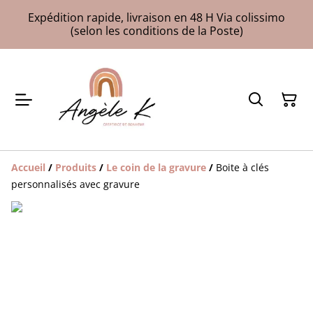
Expédition rapide, livraison en 48 H Via colissimo
(selon les conditions de la Poste)
Accueil
/
Produits
/
Le coin de la gravure
/
Boite à clés
personnalisés avec gravure