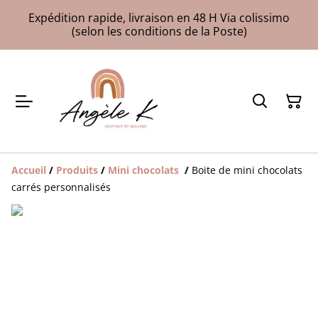
Expédition rapide, livraison en 48 H Via colissimo
(selon les conditions de la Poste)
Accueil
/
Produits
/
Mini chocolats
/
Boite de mini chocolats
carrés personnalisés