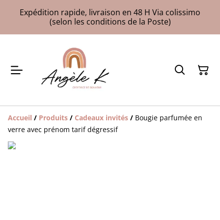
Expédition rapide, livraison en 48 H Via colissimo
(selon les conditions de la Poste)
Accueil
/
Produits
/
Cadeaux invités
/
Bougie parfumée en
verre avec prénom tarif dégressif