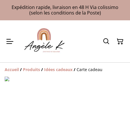
Expédition rapide, livraison en 48 H Via colissimo
(selon les conditions de la Poste)
Accueil
/
Produits
/
Idées cadeaux
/
Carte cadeau