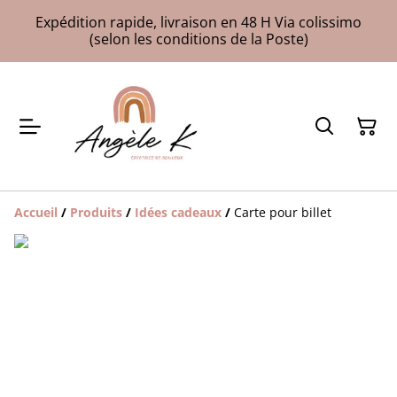
Expédition rapide, livraison en 48 H Via colissimo
(selon les conditions de la Poste)
Accueil
/
Produits
/
Idées cadeaux
/
Carte pour billet