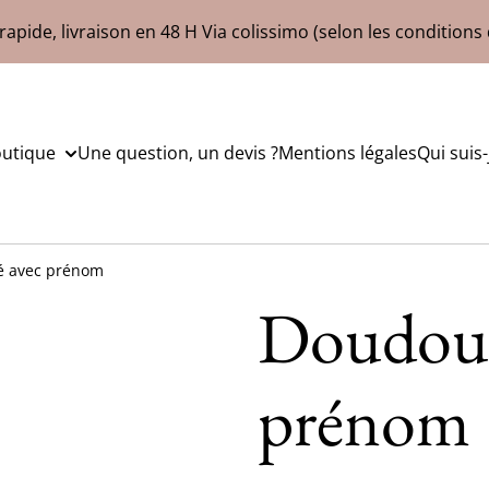
rapide, livraison en 48 H Via colissimo (selon les conditions 
outique
Une question, un devis ?
Mentions légales
Qui suis-
é avec prénom
Doudou 
prénom