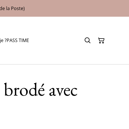
de la Poste)
je ?
PASS TIME
brodé avec