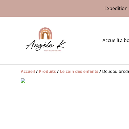
Expédition 
Accueil
La b
Accueil
/
Produits
/
Le coin des enfants
/
Doudou brod