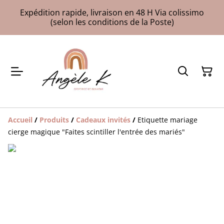
Expédition rapide, livraison en 48 H Via colissimo
(selon les conditions de la Poste)
Accueil
/
Produits
/
Cadeaux invités
/
Etiquette mariage
cierge magique "Faites scintiller l'entrée des mariés"