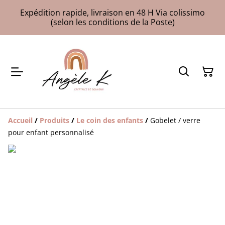
Expédition rapide, livraison en 48 H Via colissimo
(selon les conditions de la Poste)
Accueil
/
Produits
/
Le coin des enfants
/
Gobelet / verre
pour enfant personnalisé