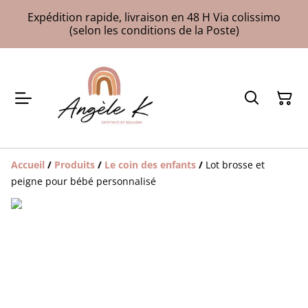
Expédition rapide, livraison en 48 H Via colissimo
(selon les conditions de la Poste)
Accueil
/
Produits
/
Le coin des enfants
/
Lot brosse et
peigne pour bébé personnalisé