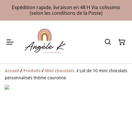
Expédition rapide, livraison en 48 H Via colissimo
(selon les conditions de la Poste)
Accueil
/
Produits
/
Mini chocolats
/
Lot de 10 mini chocolats
personnalisés thème couronne