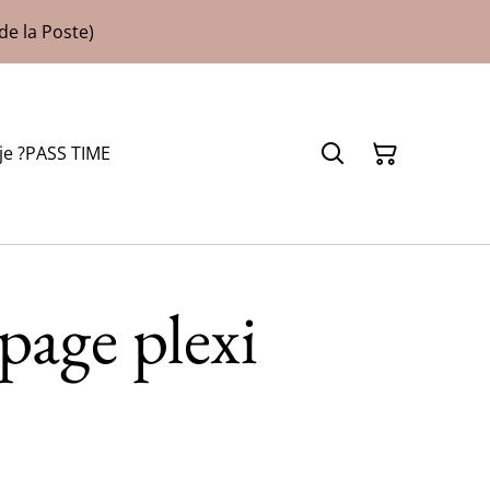
de la Poste)
je ?
PASS TIME
age plexi