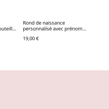
Rond de naissance
uteille
personnalisé avec prénom
emplacement pour bracelet
19,00 €
de naissance