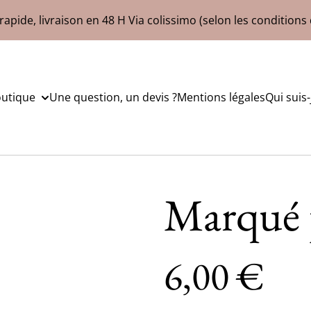
rapide, livraison en 48 H Via colissimo (selon les conditions 
outique
Une question, un devis ?
Mentions légales
Qui suis-
Marqué p
6,00 €