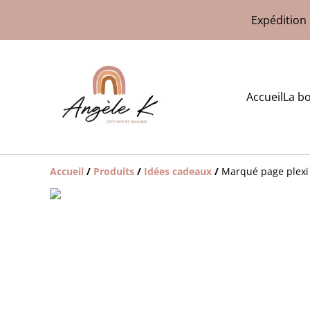
Expédition 
Accueil
La b
Accueil
/
Produits
/
Idées cadeaux
/
Marqué page plexi