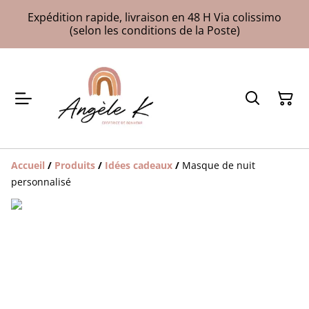
Expédition rapide, livraison en 48 H Via colissimo
(selon les conditions de la Poste)
Accueil
/
Produits
/
Idées cadeaux
/
Masque de nuit
personnalisé