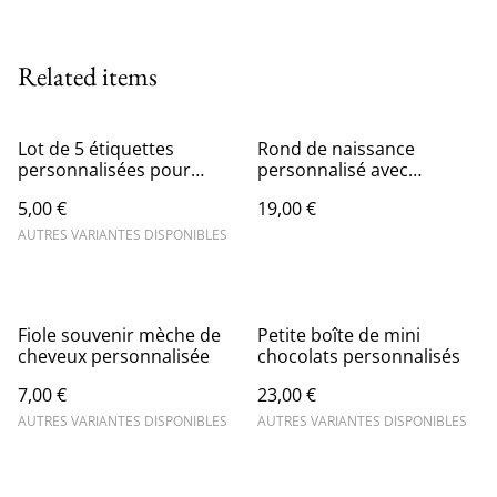
Related items
Lot de 5 étiquettes
Rond de naissance
personnalisées pour
personnalisé avec
bouteille thème jungle
prénom emplacement
5,00 €
19,00 €
pour bracelet de
naissance
AUTRES VARIANTES DISPONIBLES
Fiole souvenir mèche de
Petite boîte de mini
cheveux personnalisée
chocolats personnalisés
7,00 €
23,00 €
AUTRES VARIANTES DISPONIBLES
AUTRES VARIANTES DISPONIBLES