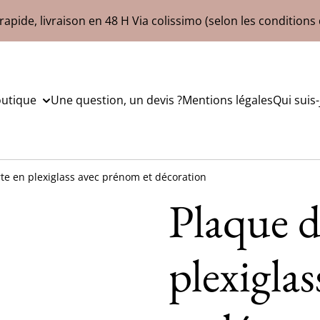
rapide, livraison en 48 H Via colissimo (selon les conditions 
outique
Une question, un devis ?
Mentions légales
Qui suis-
te en plexiglass avec prénom et décoration
Plaque d
plexigla