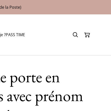
de la Poste)
je ?
PASS TIME
e porte en
ss avec prénom