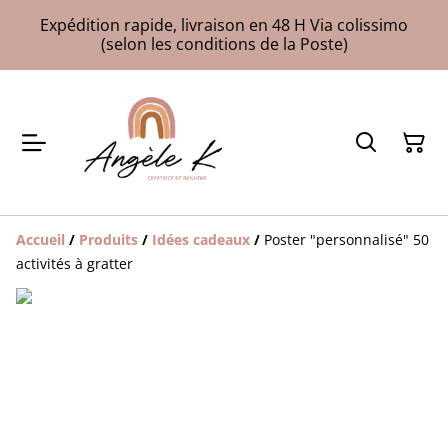
Expédition rapide, livraison en 48 H Via colissimo
(selon les conditions de la Poste)
Accueil
/
Produits
/
Idées cadeaux
/
Poster "personnalisé" 50
activités à gratter