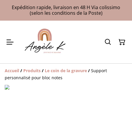
Expédition rapide, livraison en 48 H Via colissimo
(selon les conditions de la Poste)
Accueil
/
Produits
/
Le coin de la gravure
/
Support
personnalisé pour bloc notes