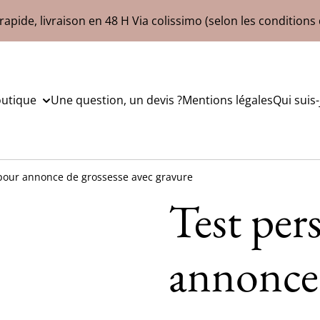
rapide, livraison en 48 H Via colissimo (selon les conditions 
outique
Une question, un devis ?
Mentions légales
Qui suis-
pour annonce de grossesse avec gravure
Test per
annonce 