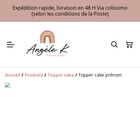
Expédition rapide, livraison en 48 H Via colissimo
(selon les conditions de la Poste)
Accueil
/
Produits
/
Topper cake
/
Topper cake prénom