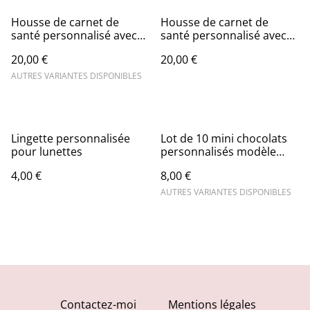
Housse de carnet de
Housse de carnet de
santé personnalisé avec
santé personnalisé avec
prénom coloris rose 2
prénom thème étoile
20,00 €
20,00 €
tons
AUTRES VARIANTES DISPONIBLES
Lingette personnalisée
Lot de 10 mini chocolats
pour lunettes
personnalisés modèle
contour henné
4,00 €
8,00 €
AUTRES VARIANTES DISPONIBLES
Contactez-moi
Mentions légales