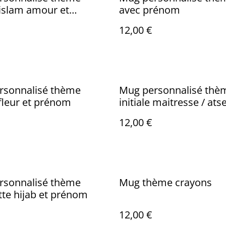
islam amour et
avec prénom
ms
12,00 €
rsonnalisé thème
Mug personnalisé thè
e fleur et prénom
initiale maitresse / ats
instituteur et prénom
12,00 €
rsonnalisé thème
Mug thème crayons
tte hijab et prénom
12,00 €