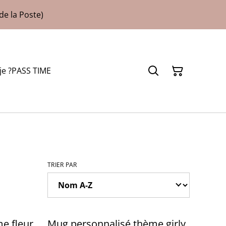
de la Poste)
je ?
PASS TIME
TRIER PAR
e fleur
Mug personnalisé thème girly