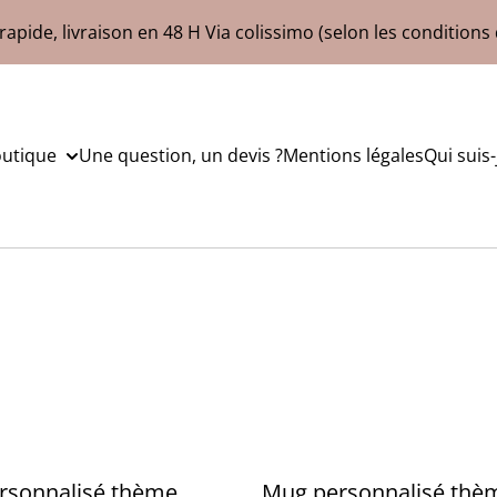
rapide, livraison en 48 H Via colissimo (selon les conditions 
outique
Une question, un devis ?
Mentions légales
Qui suis-
rsonnalisé thème
Mug personnalisé thèm