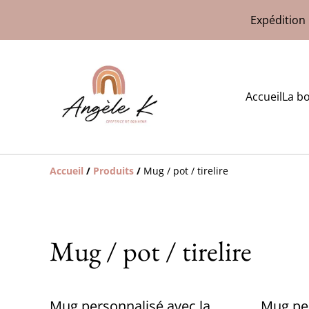
Expédition 
Accueil
La b
Accueil
/
Produits
/
Mug / pot / tirelire
Mug / pot / tirelire
Mug personnalisé avec la
Mug pe