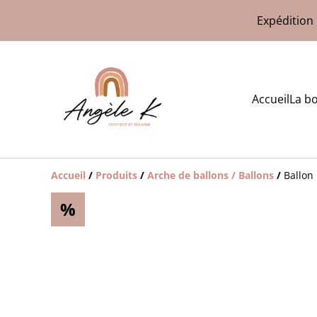
Expédition 
Accueil
La b
Accueil
/
Produits
/
Arche de ballons / Ballons
/
Ballon
%