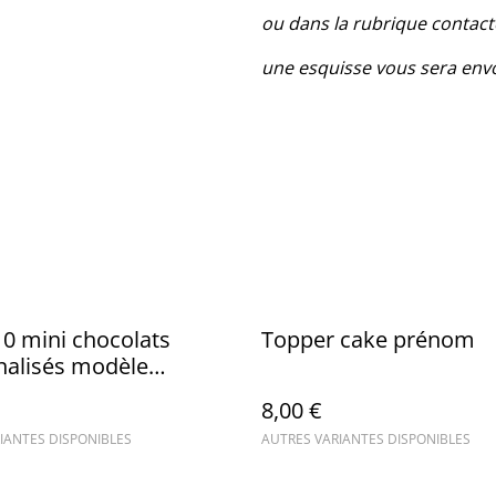
ou dans la rubrique conta
une esquisse vous sera envo
10 mini chocolats
Topper cake prénom
nalisés modèle
s
8,00 €
IANTES DISPONIBLES
AUTRES VARIANTES DISPONIBLES