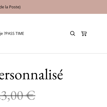
de la Poste)
je ?
PASS TIME
ersonnalisé
23,00 €