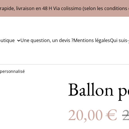
rapide, livraison en 48 H Via colissimo (selon les conditions 
outique
Une question, un devis ?
Mentions légales
Qui suis-
 personnalisé
Ballon p
20,00 €