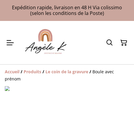
Expédition rapide, livraison en 48 H Via colissimo
(selon les conditions de la Poste)
Accueil
/
Produits
/
Le coin de la gravure
/
Boule avec
prénom