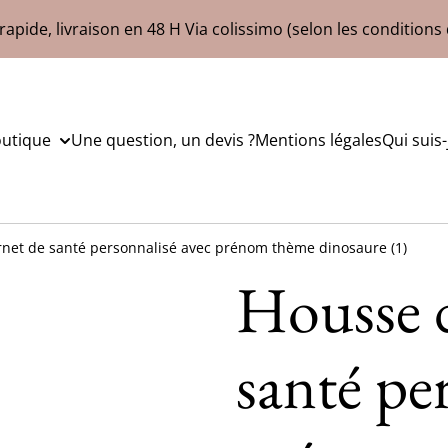
rapide, livraison en 48 H Via colissimo (selon les conditions 
outique
Une question, un devis ?
Mentions légales
Qui suis-
net de santé personnalisé avec prénom thème dinosaure (1)
Housse d
santé pe