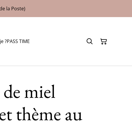
de la Poste)
je ?
PASS TIME
 de miel
et thème au