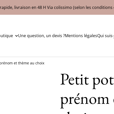
rapide, livraison en 48 H Via colissimo (selon les conditions 
outique
Une question, un devis ?
Mentions légales
Qui suis-
l prénom et thème au choix
Petit pot
prénom 