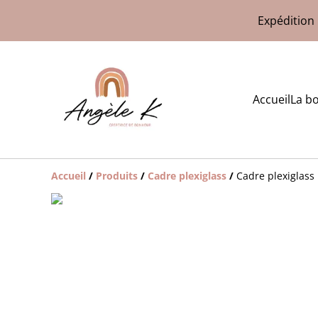
Expédition 
Accueil
La b
Accueil
/
Produits
/
Cadre plexiglass
/
Cadre plexiglass